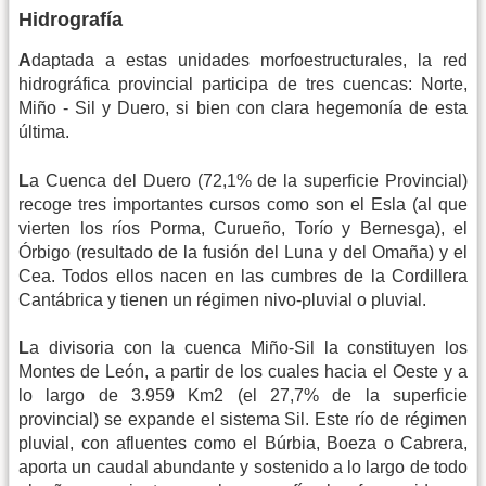
Hidrografía
A
daptada a estas unidades morfoestructurales, la red
hidrográfica provincial participa de tres cuencas: Norte,
Miño - Sil y Duero, si bien con clara hegemonía de esta
última.
L
a Cuenca del Duero (72,1% de la superficie Provincial)
recoge tres importantes cursos como son el Esla (al que
vierten los ríos Porma, Curueño, Torío y Bernesga), el
Órbigo (resultado de la fusión del Luna y del Omaña) y el
Cea. Todos ellos nacen en las cumbres de la Cordillera
Cantábrica y tienen un régimen nivo-pluvial o pluvial.
L
a divisoria con la cuenca Miño-Sil la constituyen los
Montes de León, a partir de los cuales hacia el Oeste y a
lo largo de 3.959 Km2 (el 27,7% de la superficie
provincial) se expande el sistema Sil. Este río de régimen
pluvial, con afluentes como el Búrbia, Boeza o Cabrera,
aporta un caudal abundante y sostenido a lo largo de todo