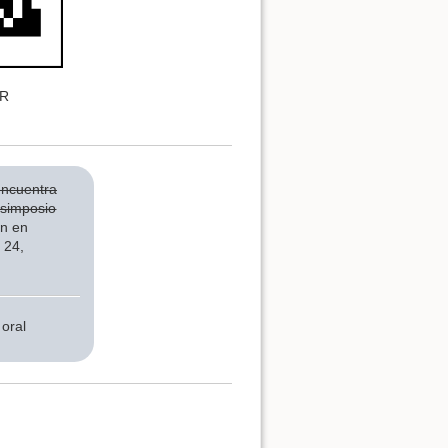
QR
encuentra
l simposio
ón en
 24,
oral