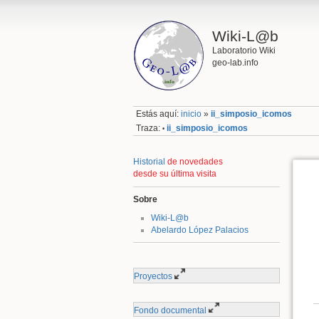
Wiki-L@b
Laboratorio Wiki
geo-lab.info
Estás aquí:
inicio
»
ii_simposio_icomos
Traza:
ii_simposio_icomos
•
Historial
de novedades
desde su última visita
Sobre
Wiki-L@b
Abelardo López Palacios
Proyectos
Fondo documental