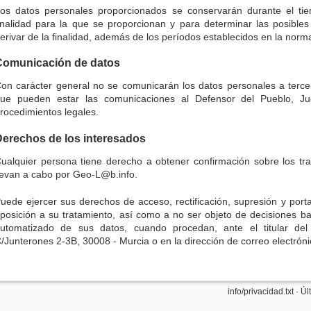
os datos personales proporcionados se conservarán durante el ti
inalidad para la que se proporcionan y para determinar las posible
erivar de la finalidad, además de los períodos establecidos en la nor
Comunicación de datos
on carácter general no se comunicarán los datos personales a tercero
ue pueden estar las comunicaciones al Defensor del Pueblo, Ju
rocedimientos legales.
Derechos de los interesados
ualquier persona tiene derecho a obtener confirmación sobre los t
levan a cabo por Geo-L@b.info.
uede ejercer sus derechos de acceso, rectificación, supresión y porta
posición a su tratamiento, así como a no ser objeto de decisiones b
utomatizado de sus datos, cuando procedan, ante el titular del 
/Junterones 2-3B, 30008 - Murcia o en la dirección de correo electrón
info/privacidad.txt
· Úl