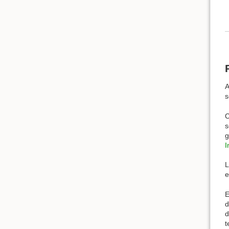
A
s
C
s
g
I
e
E
d
t