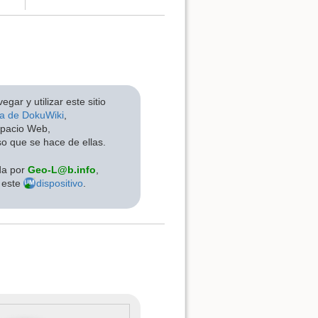
egar y utilizar este sitio
ca de DokuWiki
,
spacio Web,
o que se hace de ellas.
da por
Geo-L@b.info
,
este
dispositivo
.