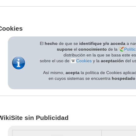
Cookies
El
hecho
de que se
identifique y/o acceda
a nav
supone
el
conocimiento
de la
Políti
distribución en la que se basa este e
sobre el uso de
Cookies
y la
aceptación
del us
Así mismo,
acepta
la política de Cookies aplica
en cuyos sistemas se encuentra
hospedado
WikiSite sin Publicidad