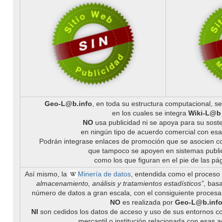
Geo-L@b.info
, en toda su estructura computacional, se
en los cuales se integra
Wiki-L@b
NO
usa publicidad ni se apoya para su sost
en ningún tipo de acuerdo comercial con esa 
Podrán integrase enlaces de promoción que se asocien co
que tampoco se apoyen en sistemas publici
como los que figuran en el pie de las pá
Así mismo, la
Minería de datos
, entendida como el proceso
almacenamiento, análisis y tratamientos estadísticos”
, bas
número de datos a gran escala, con el consiguiente procesa
NO
es realizada por
Geo-L@b.inf
NI
son cedidos los datos de acceso y uso de sus entornos c
mercantil o institución relacionada con esas a