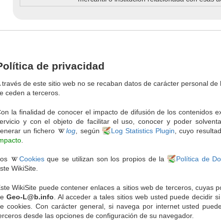
Política de privacidad
 través de este sitio web no se recaban datos de carácter personal de 
e ceden a terceros.
on la finalidad de conocer el impacto de difusión de los contenidos 
ervicio y con el objeto de facilitar el uso, conocer y poder solven
enerar un fichero
log
, según
Log Statistics Plugin
, cuyo resulta
mpacto
.
Los
Cookies
que se utilizan son los propios de la
Política de D
ste WikiSite.
ste WikiSite puede contener enlaces a sitios web de terceros, cuyas po
de
Geo-L@b.info
. Al acceder a tales sitios web usted puede decidir si
e cookies. Con carácter general, si navega por internet usted pued
erceros desde las opciones de configuración de su navegador.