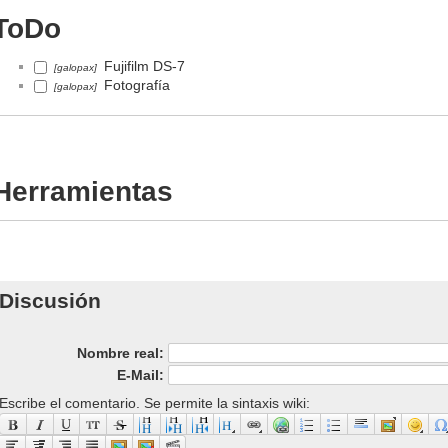
ToDo
Fujifilm DS-7
[galopax]
Fotografía
[galopax]
Herramientas
Discusión
Nombre real:
E-Mail:
Escribe el comentario. Se permite la sintaxis wiki: