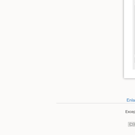
Enla
Except