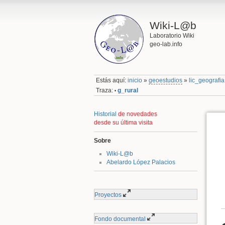
Wiki-L@b
Laboratorio Wiki
geo-lab.info
Estás aquí:
inicio
»
geoestudios
»
lic_geografia
Traza:
g_rural
•
Historial
de novedades
desde su última visita
Sobre
Wiki-L@b
Abelardo López Palacios
Proyectos
Fondo documental