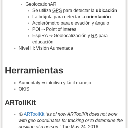
GeolocationAR
Se utiliza
GPS
para detectar la
ubicación
La brújula para detectar la
orientación
Acelerómetro para elevación y ángulo
POI ⇒ Point of Interes
EspiRA ⇒ Geolocalización y
RA
para
educación
Nivel III: Visión Aumentada
Herramientas
Aumentaty ⇒ intuitivo y fácil manejo
OKIS
ARTollKit
ARToolKit
“as of now ARToolKit does not work
with geo coordinates for tracking or to determine the
position of a person.”
Tue May 24, 2016