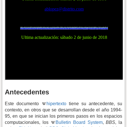
Antecedentes
Este documento
hipertexto
tiene su antecedente, su
contexto, en otros que se desarrollan desde el año 1994-
95, en que se inician los primeros pasos en los espacios
computacionales, los
Bulletin Board System
,
BBS
, la